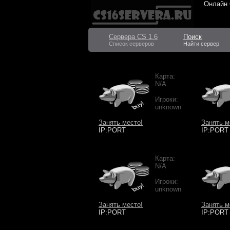
Онлайн
Сервера CS 1.6
Поиск
Список серверов
Найти сервер
Карта:
N/A
Игроки:
unknown
Занять место!
Занять м
IP:PORT
IP:PORT
Карта:
N/A
Игроки:
unknown
Занять место!
Занять м
IP:PORT
IP:PORT