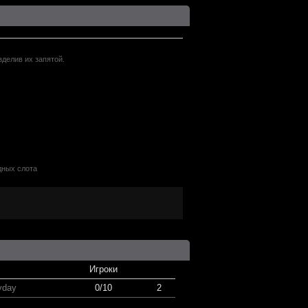
зделив их запятой.
дных слота
Игроки
yday
0/10
2