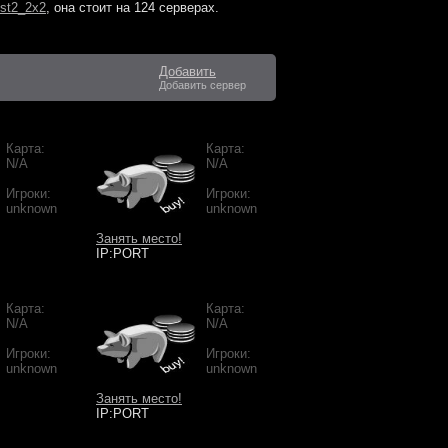
st2_2x2
, она стоит на
124 серверах
.
Добавить
Добавить сервер
Карта:
Карта:
N/A
N/A
Игроки:
Игроки:
unknown
unknown
Занять место!
IP:PORT
Карта:
Карта:
N/A
N/A
Игроки:
Игроки:
unknown
unknown
Занять место!
IP:PORT