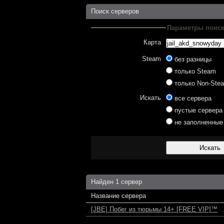
Поиск серверов
Параметры поис
Карта
Steam
без разницы
только Steam
только Non-Ste
Искать
все сервера
пустые сервера
не заполненные
Найден 1 сервер
Название сервера
[JBE] Побег из тюрьмы 14+ [FREE VIP]™