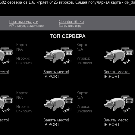
682 сервера cs 1.6
, играет
8425 игроков
. Самая популярная карта -
de_du
Платные услуги
Counter Strike
VIP статус, выделение
Загрузить игру
ТОП СЕРВЕРА
Карта:
Карта:
N/A
N/A
Игроки:
Игроки:
unknown
unknown
есто!
Занять место!
Занять место!
IP:PORT
IP:PORT
Карта:
Карта:
N/A
N/A
Игроки:
Игроки:
unknown
unknown
есто!
Занять место!
Занять место!
IP:PORT
IP:PORT