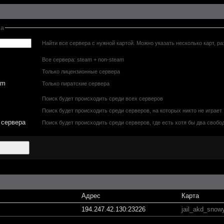
ка
Найти все сервера с нужной картой. Можно указать несколько карт, ра
Все сервера: steam + non-steam
Только лицензионные сервера
am
Только пиратские сервера
Поиск будет происходить среди всех серверов
Поиск будет происходить среди серверов, на которых никто не играет
 сервера
Поиск будет происходить среди серверов, где есть хотя бы два свобо
Адрес
Карта
194.247.42.130:23226
jail_akd_snow