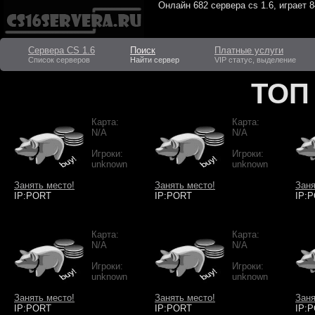
Онлайн
682 сервера cs 1.6
, играет
8
Сервера CS 1.6
Поиск
Платные услуги
Список серверов
Найти сервер
VIP статус, выделение
ТОП
Карта:
Карта:
N/A
N/A
Игроки:
Игроки:
unknown
unknown
Занять место!
Занять место!
Заня
IP:PORT
IP:PORT
IP:
Карта:
Карта:
N/A
N/A
Игроки:
Игроки:
unknown
unknown
Занять место!
Занять место!
Заня
IP:PORT
IP:PORT
IP: