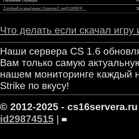
Название сервера
А
ZombieEscape[www.LSgamerZ.net][1000FP...
3
Что делать если скачал игру
Наши сервера CS 1.6 обновл
Вам только самую актуальную
нашем мониторинге каждый н
Strike по вкусу!
© 2012-2025 - cs16servera.ru
id29874515
|