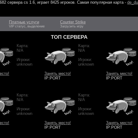
682 сервера cs 1.6
, играет
8425 игроков
. Самая популярная карта -
de_du
Платные услуги
Counter Strike
VIP статус, выделение
Загрузить игру
ТОП СЕРВЕРА
Карта:
Карта:
N/A
N/A
Игроки:
Игроки:
unknown
unknown
есто!
Занять место!
Занять место!
IP:PORT
IP:PORT
Карта:
Карта:
N/A
N/A
Игроки:
Игроки:
unknown
unknown
есто!
Занять место!
Занять место!
IP:PORT
IP:PORT