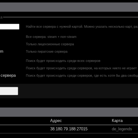
ка
Найти все сервера с нужной картой. Можно указать несколько карт, ра
Все сервера: steam + non-steam
Только лицензионные сервера
am
Только пиратские сервера
Поиск будет происходить среди всех серверов
Поиск будет происходить среди серверов, на которых никто не играет
 сервера
Поиск будет происходить среди серверов, где есть хотя бы два свобо
Адрес
Карта
38.180.79.188:27015
de_legends