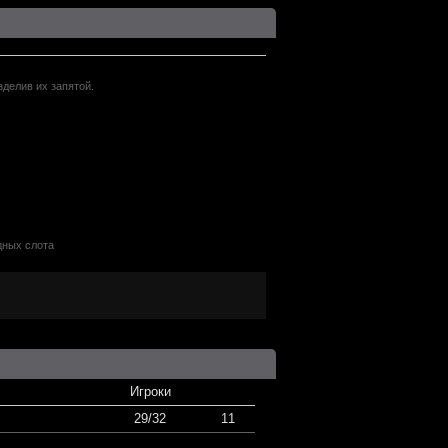
зделив их запятой.
дных слота
Игроки
29/32
11