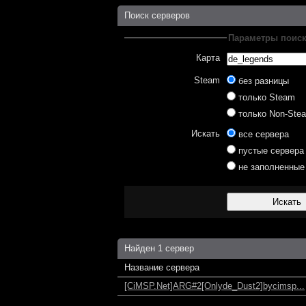
Поиск серверов
Параметры поис
Карта
Steam
без разницы
только Steam
только Non-Ste
Искать
все сервера
пустые сервера
не заполненные
Найден 1 сервер
Название сервера
[CiMSP.Net]ARG#2[Onlyde_Dust2]bycimsp...