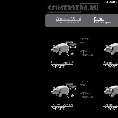
Онлайн
Сервера CS 1.6
Поиск
Список серверов
Найти сервер
Карта:
N/A
Игроки:
unknown
Занять место!
Занять м
IP:PORT
IP:PORT
Карта:
N/A
Игроки:
unknown
Занять место!
Занять м
IP:PORT
IP:PORT