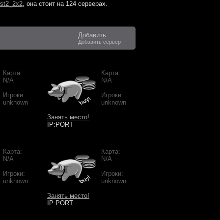
st2_2x2
, она стоит на
124 серверах
.
Добавить
Добавить сервер
Карта:
Карта:
N/A
N/A
Игроки:
Игроки:
unknown
unknown
Занять место!
IP:PORT
Карта:
Карта:
N/A
N/A
Игроки:
Игроки:
unknown
unknown
Занять место!
IP:PORT