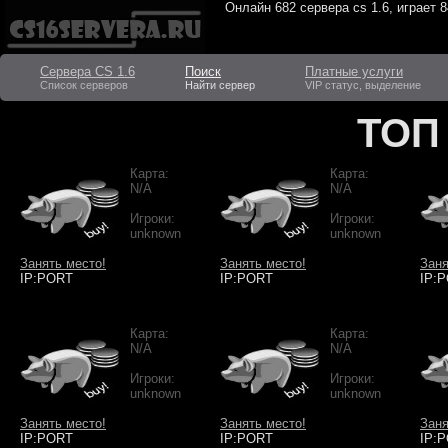
Онлайн
682 сервера cs 1.6
, играет
8
Сервера CS 1.6
Поиск
Платные услуги
Список серверов
Найти сервер
VIP статус, выделение
ТОП
Карта:
Карта:
N/A
N/A
Игроки:
Игроки:
unknown
unknown
Занять место!
Занять место!
Заня
IP:PORT
IP:PORT
IP:
Карта:
Карта:
N/A
N/A
Игроки:
Игроки:
unknown
unknown
Занять место!
Занять место!
Заня
IP:PORT
IP:PORT
IP: