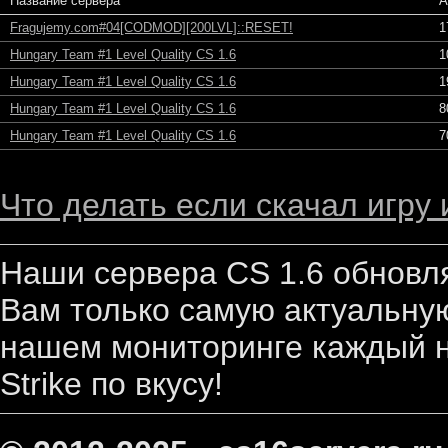
Название сервера
А
Fragujemy.com#04[CODMOD][200LVL]::RESET!
1
Hungary Team #1 Level Quality CS 1.6
1
Hungary Team #1 Level Quality CS 1.6
1
Hungary Team #1 Level Quality CS 1.6
8
Hungary Team #1 Level Quality CS 1.6
7
Что делать если скачал игру
Наши сервера CS 1.6 обновл
Вам только самую актуальную
нашем мониторинге каждый н
Strike по вкусу!