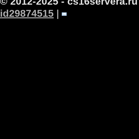
© 2012-2025 - cs16servera.ru
id29874515
|