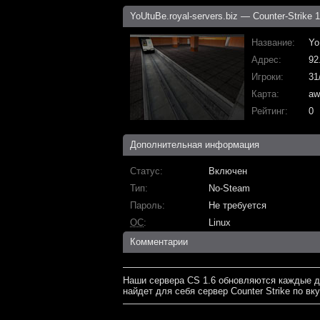
YoUtuBe.royal-servers.biz — Counter-Strike 1
Название
Yo
Адрес
92
Игроки
31
Карта
aw
Рейтинг
0
Дополнительная информация
Статус
Включен
Тип
No-Steam
Пароль
Не требуется
ОС
Linux
Комментарии
Наши сервера CS 1.6 обновляются каждые д
найдет для себя сервер Counter Strike по вку