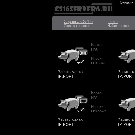
Онлайн
Сервера CS 1.6
Поиск
Список серверов
Найти сервер
Карта:
N/A
Игроки:
unknown
Занять место!
Занять м
IP:PORT
IP:PORT
Карта:
N/A
Игроки:
unknown
Занять место!
Занять м
IP:PORT
IP:PORT