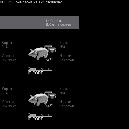
st2_2x2
, она стоит на
124 серверах
.
Добавить
Добавить сервер
Карта:
Карта:
N/A
N/A
Игроки:
Игроки:
unknown
unknown
Занять место!
IP:PORT
Карта:
Карта:
N/A
N/A
Игроки:
Игроки:
unknown
unknown
Занять место!
IP:PORT