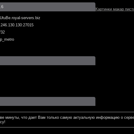
.6
Картинки макар пист
UtuBe.royal-servers.biz
.246.130.130:27015
/32
p_metro
ве минуты, что дает Вам только самую актуальную информацию о серве
су!