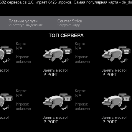
682 сервера cs 1.6
, играет
8425 игроков
. Самая популярная карта -
de_du
Платные услуги
Counter Strike
VIP статус, выделение
Загрузить игру
ТОП СЕРВЕРА
Карта:
Карта:
N/A
N/A
Игроки:
Игроки:
unknown
unknown
есто!
Занять место!
Занять место!
IP:PORT
IP:PORT
Карта:
Карта:
N/A
N/A
Игроки:
Игроки:
unknown
unknown
есто!
Занять место!
Занять место!
IP:PORT
IP:PORT