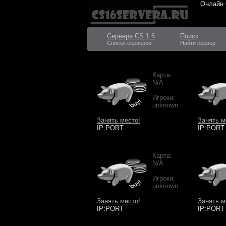
Онлайн
Сервера CS 1.6
Поиск
Список серверов
Найти сервер
Карта:
N/A
Игроки:
unknown
Занять место!
Занять м
IP:PORT
IP:PORT
Карта:
N/A
Игроки:
unknown
Занять место!
Занять м
IP:PORT
IP:PORT