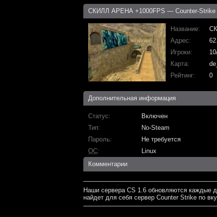
СКИЛЛ АРЕНА +1000FPS — Counter-Strike 
Название
СК
Адрес
62
Игроки
10
Карта
de
Рейтинг
0
Дополнительная информация
Статус
Включен
Тип
No-Steam
Пароль
Не требуется
ОС
Linux
Комментарии
Наши сервера CS 1.6 обновляются каждые д
найдет для себя сервер Counter Strike по вку