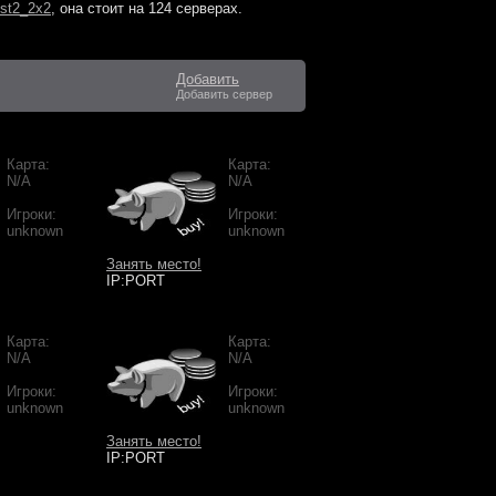
st2_2x2
, она стоит на
124 серверах
.
Добавить
Добавить сервер
Карта:
Карта:
N/A
N/A
Игроки:
Игроки:
unknown
unknown
Занять место!
IP:PORT
Карта:
Карта:
N/A
N/A
Игроки:
Игроки:
unknown
unknown
Занять место!
IP:PORT