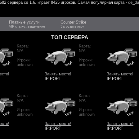
682 сервера cs 1.6
, играет
8425 игроков
. Самая популярная карта -
de_du
Платные услуги
Counter Strike
VIP статус, выделение
Загрузить игру
ТОП СЕРВЕРА
Карта:
Карта:
N/A
N/A
Игроки:
Игроки:
unknown
unknown
есто!
Занять место!
Занять место!
IP:PORT
IP:PORT
Карта:
Карта:
N/A
N/A
Игроки:
Игроки:
unknown
unknown
есто!
Занять место!
Занять место!
IP:PORT
IP:PORT