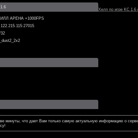
1.6
Хелп по игре KC 1.6 
ИЛЛ АРЕНА +1000FPS
.122.215.115:27015
/32
_dust2_2x2
ве минуты, что дает Вам только самую актуальную информацию о серве
су!