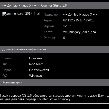
••• Zombie Plague X ••• — Counter-Strike 1.6
Название
••• Zombie Plague X •••
Адрес
62.122.215.107:27015
Игроки
12/32
Карта
zm_hungary_2017_final
Рейтинг
0
Дополнительная информация
Статус
Включен
Тип
No-Steam
Пароль
Не требуется
ОС
Windows
Комментарии
Наши сервера CS 1.6 обновляются каждые две минуты, что дает Вам то
найдет для себя сервер Counter Strike по вкусу!