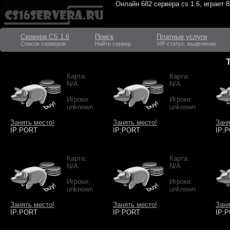
Онлайн
682 сервера cs 1.6
, играет
8
Сервера CS 1.6
Поиск
Платные услуги
Список серверов
Найти сервер
VIP статус, выделение
Карта:
Карта:
N/A
N/A
Игроки:
Игроки:
unknown
unknown
Занять место!
Занять место!
Заня
IP:PORT
IP:PORT
IP:
Карта:
Карта:
N/A
N/A
Игроки:
Игроки:
unknown
unknown
Занять место!
Занять место!
Заня
IP:PORT
IP:PORT
IP: