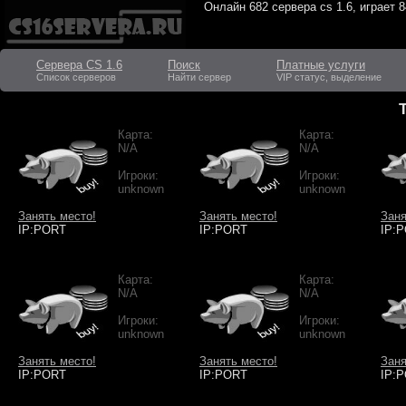
Онлайн
682 сервера cs 1.6
, играет
8
Сервера CS 1.6
Поиск
Платные услуги
Список серверов
Найти сервер
VIP статус, выделение
Карта:
Карта:
N/A
N/A
Игроки:
Игроки:
unknown
unknown
Занять место!
Занять место!
Заня
IP:PORT
IP:PORT
IP:
Карта:
Карта:
N/A
N/A
Игроки:
Игроки:
unknown
unknown
Занять место!
Занять место!
Заня
IP:PORT
IP:PORT
IP: