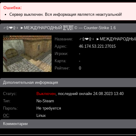
Ошибка:
Сервер выключен. Вся информация является неактуальной!
♂۩❤۩♀ ►МЕЖДУНАРОДНЫЙ |͇̿P͇̿U͇̿B͇̿| © — Counter-Strike 1.6
Название
♂۩❤۩♀ ►МЕЖДУНАРОДНЫЙ |͇̿P͇̿
Адрес
46.174.53.221:27015
Игроки
-
Карта
-
Рейтинг
0
Дополнительная информация
Статус
Выключен
, последний онлайн 24.08.2023 13:40
Тип
No-Steam
Пароль
Не требуется
ОС
Linux
Комментарии