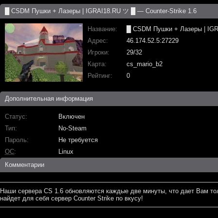
█ CSDM Пушки + Лазеры | IGRAI18.RU ツ █ — Counter-Strike 1.6
Название
█ CSDM Пушки + Лазеры | IG
Адрес
46.174.52.5:27229
Игроки
29/32
Карта
cs_mario_b2
Рейтинг
0
Дополнительная информация
Статус
Включен
Тип
No-Steam
Пароль
Не требуется
ОС
Linux
Комментарии
Наши сервера CS 1.6 обновляются каждые две минуты, что дает Вам то
найдет для себя сервер Counter Strike по вкусу!