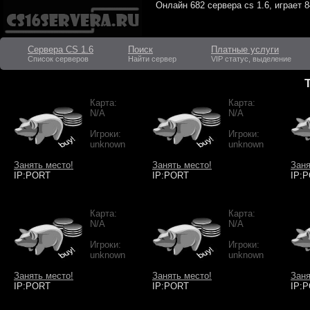
Онлайн
682 сервера cs 1.6
, играет
8
Сервера CS 1.6
Поиск
Платные услуги
Список серверов
Найти сервер
VIP статус, выделение
Карта:
Карта:
N/A
N/A
Игроки:
Игроки:
unknown
unknown
Занять место!
Занять место!
Заня
IP:PORT
IP:PORT
IP:
Карта:
Карта:
N/A
N/A
Игроки:
Игроки:
unknown
unknown
Занять место!
Занять место!
Заня
IP:PORT
IP:PORT
IP: