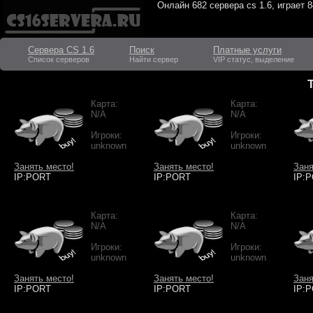
Онлайн
682 сервера cs 1.6
, играет
8
Сервера CS 1.6
Поиск
Платные услуги
Список серверов
Найти сервер
VIP статус, выделение
Карта:
Карта:
N/A
N/A
Игроки:
Игроки:
unknown
unknown
Занять место!
Занять место!
Заня
IP:PORT
IP:PORT
IP:
Карта:
Карта:
N/A
N/A
Игроки:
Игроки:
unknown
unknown
Занять место!
Занять место!
Заня
IP:PORT
IP:PORT
IP: