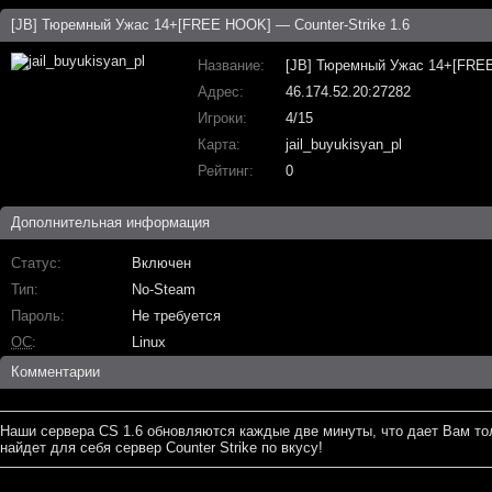
[JB] Тюремный Ужас 14+[FREE HOOK] — Counter-Strike 1.6
Название
[JB] Тюремный Ужас 14+[FRE
Адрес
46.174.52.20:27282
Игроки
4/15
Карта
jail_buyukisyan_pl
Рейтинг
0
Дополнительная информация
Статус
Включен
Тип
No-Steam
Пароль
Не требуется
ОС
Linux
Комментарии
Наши сервера CS 1.6 обновляются каждые две минуты, что дает Вам то
найдет для себя сервер Counter Strike по вкусу!