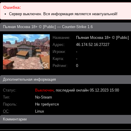
Ошибка:
Сервер выключен. Вся информация является неактуальной!
Пьяная Москва 18+ © [Public] — Counter-Strike 1.6
Название
Пьяная Москва 18+ © [Public]
Адрес
46.174.52.16:27227
Игроки
-
Карта
-
Рейтинг
0
Дополнительная информация
Статус
Выключен
, последний онлайн 05.12.2023 15:00
Тип
No-Steam
Пароль
Не требуется
ОС
Linux
Комментарии