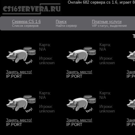
Онлайн
682 сервера cs 1.6
, играет
8
Сервера CS 1.6
Поиск
Платные услуги
Список серверов
Найти сервер
VIP статус, выделение
Карта:
Карта:
N/A
N/A
Игроки:
Игроки:
unknown
unknown
Занять место!
Занять место!
Заня
IP:PORT
IP:PORT
IP:
Карта:
Карта:
N/A
N/A
Игроки:
Игроки:
unknown
unknown
Занять место!
Занять место!
Заня
IP:PORT
IP:PORT
IP: