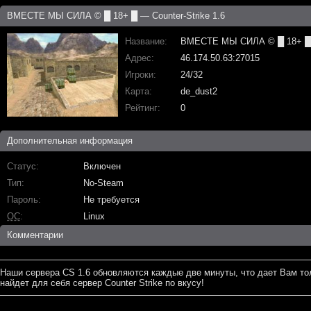
ВМЕСТЕ МЫ СИЛА © █ 18+ █ — Counter-Strike 1.6
Название
ВМЕСТЕ МЫ СИЛА © █ 18+ █
Адрес
46.174.50.63:27015
Игроки
24/32
Карта
de_dust2
Рейтинг
0
Дополнительная информация
Статус
Включен
Тип
No-Steam
Пароль
Не требуется
ОС
Linux
Комментарии
Наши сервера CS 1.6 обновляются каждые две минуты, что дает Вам то
найдет для себя сервер Counter Strike по вкусу!