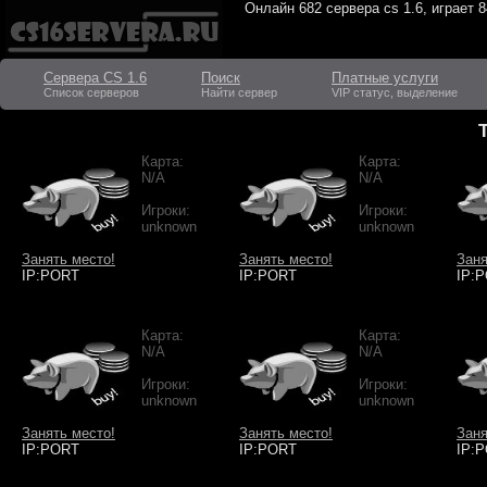
Онлайн
682 сервера cs 1.6
, играет
8
Сервера CS 1.6
Поиск
Платные услуги
Список серверов
Найти сервер
VIP статус, выделение
Карта:
Карта:
N/A
N/A
Игроки:
Игроки:
unknown
unknown
Занять место!
Занять место!
Заня
IP:PORT
IP:PORT
IP:
Карта:
Карта:
N/A
N/A
Игроки:
Игроки:
unknown
unknown
Занять место!
Занять место!
Заня
IP:PORT
IP:PORT
IP: