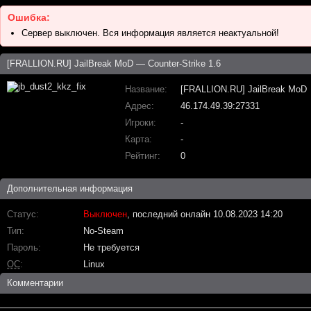
Ошибка:
Сервер выключен. Вся информация является неактуальной!
[FRALLION.RU] JailBreak MoD — Counter-Strike 1.6
Название
[FRALLION.RU] JailBreak MoD
Адрес
46.174.49.39:27331
Игроки
-
Карта
-
Рейтинг
0
Дополнительная информация
Статус
Выключен
, последний онлайн 10.08.2023 14:20
Тип
No-Steam
Пароль
Не требуется
ОС
Linux
Комментарии