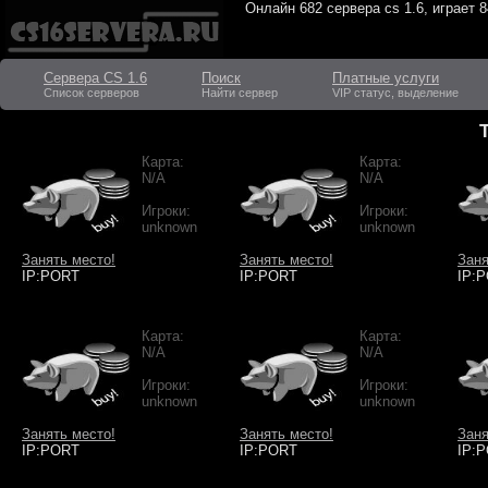
Онлайн
682 сервера cs 1.6
, играет
8
Сервера CS 1.6
Поиск
Платные услуги
Список серверов
Найти сервер
VIP статус, выделение
Карта:
Карта:
N/A
N/A
Игроки:
Игроки:
unknown
unknown
Занять место!
Занять место!
Заня
IP:PORT
IP:PORT
IP:
Карта:
Карта:
N/A
N/A
Игроки:
Игроки:
unknown
unknown
Занять место!
Занять место!
Заня
IP:PORT
IP:PORT
IP: