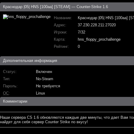
Краснодар |05| HNS [100aa] [STEAM] — Counter-Strike 1.6
Название
Краснодар |05| HNS [100aa] [
Адрес
37.230.228.211:27020
Игроки
7/32
Карта
hns_floppy_prochallenge
Рейтинг
0
Дополнительная информация
Статус
Включен
Тип
No-Steam
Пароль
Не требуется
ОС
Linux
Комментарии
Наши сервера CS 1.6 обновляются каждые две минуты, что дает Вам то
найдет для себя сервер Counter Strike по вкусу!