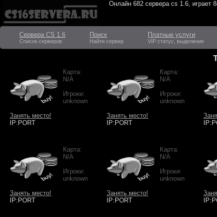
Онлайн
682 сервера cs 1.6
, играет
8
Сервера CS 1.6
Поиск
Платные услуги
Список серверов
Найти сервер
VIP статус, выделение
Карта:
Карта:
N/A
N/A
Игроки:
Игроки:
unknown
unknown
Занять место!
Занять место!
Заня
IP:PORT
IP:PORT
IP:
Карта:
Карта:
N/A
N/A
Игроки:
Игроки:
unknown
unknown
Занять место!
Занять место!
Заня
IP:PORT
IP:PORT
IP: