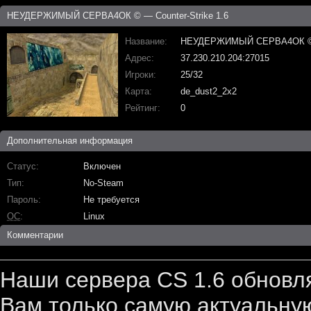
НЕУДЕРЖИМЫЙ СЕРВА4ОК © — Counter-Strike 1.6
Название
НЕУДЕРЖИМЫЙ СЕРВА4ОК 
Адрес
37.230.210.204:27015
Игроки
25/32
Карта
de_dust2_2x2
Рейтинг
0
Дополнительная информация
Статус
Включен
Тип
No-Steam
Пароль
Не требуется
ОС
Linux
Комментарии
Наши сервера CS 1.6 обновл
Вам только самую актуальную