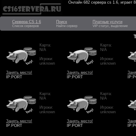
Онлайн
682 сервера cs 1.6
, играет
8
Сервера CS 1.6
Поиск
Платные услуги
Список серверов
Найти сервер
VIP статус, выделение
Карта:
Карта:
N/A
N/A
Игроки:
Игроки:
unknown
unknown
Занять место!
Занять место!
Заня
IP:PORT
IP:PORT
IP:
Карта:
Карта:
N/A
N/A
Игроки:
Игроки:
unknown
unknown
Занять место!
Занять место!
Заня
IP:PORT
IP:PORT
IP: