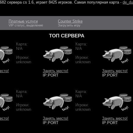
682 сервера cs 1.6
, играет
8425 игроков
. Самая популярная карта -
de_du
Платные услуги
Counter Strike
VIP статус, выделение
Загрузить игру
ТОП СЕРВЕРА
Карта:
Карта:
N/A
N/A
Игроки:
Игроки:
unknown
unknown
есто!
Занять место!
Занять место!
IP:PORT
IP:PORT
Карта:
Карта:
N/A
N/A
Игроки:
Игроки:
unknown
unknown
есто!
Занять место!
Занять место!
IP:PORT
IP:PORT