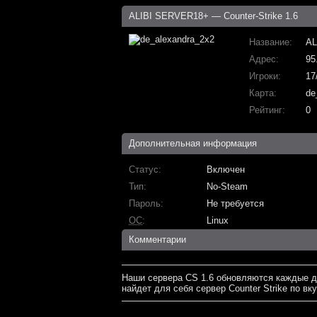
ALIBI SERVER18+ — Counter-Strike 1.6
Название
AL
Адрес
95
Игроки
17
Карта
de
Рейтинг
0
Дополнительная информация
Статус
Включен
Тип
No-Steam
Пароль
Не требуется
ОС
Linux
Комментарии
Наши сервера CS 1.6 обновляются каждые д
найдет для себя сервер Counter Strike по вку