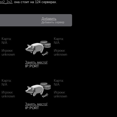
st2_2x2
, она стоит на
124 серверах
.
Добавить
Добавить сервер
Карта:
Карта:
N/A
N/A
Игроки:
Игроки:
unknown
unknown
Занять место!
IP:PORT
Карта:
Карта:
N/A
N/A
Игроки:
Игроки:
unknown
unknown
Занять место!
IP:PORT