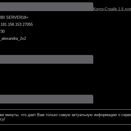
Контр-Страйк 1.6 дл
IBI SERVER18+
.181.158.153:27055
/30
_alexandra_2x2
ве минуты, что дает Вам только самую актуальную информацию о серве
су!