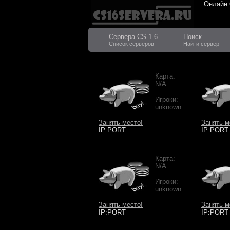
Онлайн
Сервера CS 1.6
Поиск
Список серверов
Найти сервер
Карта:
N/A
Игроки:
unknown
Занять место!
Занять м
IP:PORT
IP:PORT
Карта:
N/A
Игроки:
unknown
Занять место!
Занять м
IP:PORT
IP:PORT