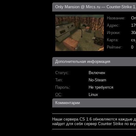
Only Mansion @ Mircs.ru — Counter-Strike 1
Название
On
Адрес
17
Игроки
30
Карта
cs
Рейтинг
0
Дополнительная информация
Статус
Включен
Тип
No-Steam
Пароль
Не требуется
ОС
Linux
Комментарии
Наши сервера CS 1.6 обновляются каждые д
найдет для себя сервер Counter Strike по вку