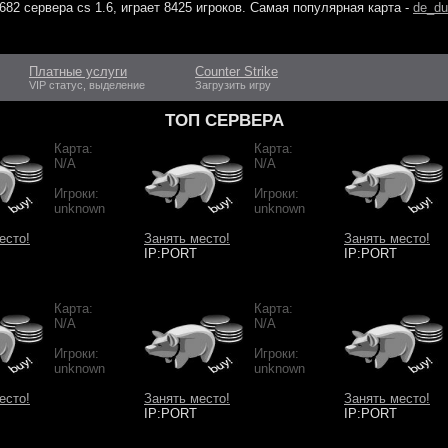
682 сервера cs 1.6
, играет
8425 игроков
. Самая популярная карта -
de_du
Платные услуги
Counter Strike
VIP статус, выделение
Загрузить игру
ТОП СЕРВЕРА
Карта:
Карта:
N/A
N/A
Игроки:
Игроки:
unknown
unknown
есто!
Занять место!
Занять место!
IP:PORT
IP:PORT
Карта:
Карта:
N/A
N/A
Игроки:
Игроки:
unknown
unknown
есто!
Занять место!
Занять место!
IP:PORT
IP:PORT