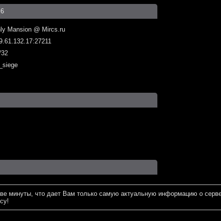
.6
ly Mansion @ Mircs.ru
9.61.132.17:27211
/32
_siege
ве минуты, что дает Вам только самую актуальную информацию о серве
су!