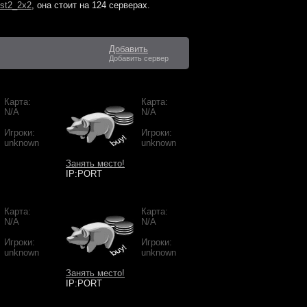
st2_2x2
, она стоит на
124 серверах
.
Добавить
Добавить сервер
Карта:
Карта:
N/A
N/A
Игроки:
Игроки:
unknown
unknown
Занять место!
IP:PORT
Карта:
Карта:
N/A
N/A
Игроки:
Игроки:
unknown
unknown
Занять место!
IP:PORT