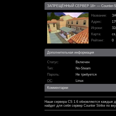
ЗАПРЕЩЁННЫЙ СЕРВЕР 18+ — Counter-Str
Название
З
Адрес
17
Игроки
32
Карта
cs
Рейтинг
0
Дополнительная информация
Статус
Включен
Тип
No-Steam
Пароль
Не требуется
ОС
Linux
Комментарии
Наши сервера CS 1.6 обновляются каждые д
найдет для себя сервер Counter Strike по вку