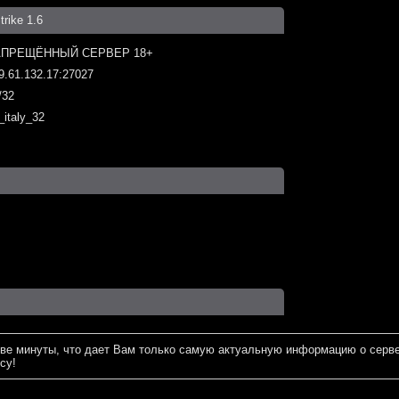
ike 1.6
АПРЕЩЁННЫЙ СЕРВЕР 18+
9.61.132.17:27027
/32
_italy_32
ве минуты, что дает Вам только самую актуальную информацию о серве
су!