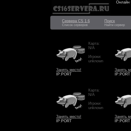
Онлайн
Сервера CS 1.6
Поиск
Список серверов
Найти сервер
Карта:
N/A
Игроки:
unknown
Занять место!
Занять м
IP:PORT
IP:PORT
Карта:
N/A
Игроки:
unknown
Занять место!
Занять м
IP:PORT
IP:PORT