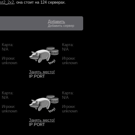
st2_2x2
, она стоит на
124 серверах
.
Добавить
Добавить сервер
Карта:
Карта:
N/A
N/A
Игроки:
Игроки:
unknown
unknown
Занять место!
IP:PORT
Карта:
Карта:
N/A
N/A
Игроки:
Игроки:
unknown
unknown
Занять место!
IP:PORT