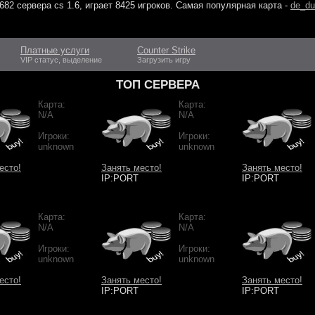
682 сервера cs 1.6
, играет
8425 игроков
. Самая популярная карта -
de_du
Платные услуги
Counter Strike
VIP статус, выделение
Загрузить игру
ТОП СЕРВЕРА
Карта:
Карта:
N/A
N/A
Игроки:
Игроки:
unknown
unknown
есто!
Занять место!
Занять место!
IP:PORT
IP:PORT
Карта:
Карта:
N/A
N/A
Игроки:
Игроки:
unknown
unknown
есто!
Занять место!
Занять место!
IP:PORT
IP:PORT