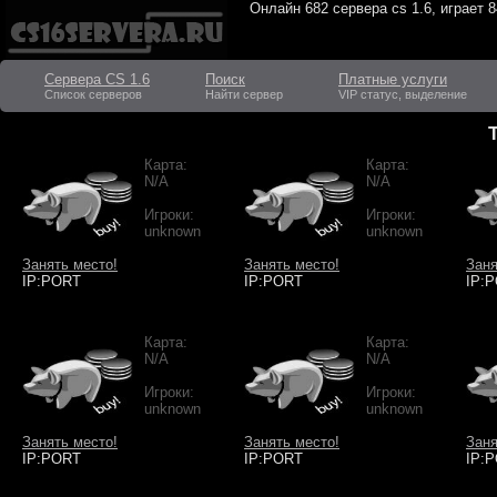
Онлайн
682 сервера cs 1.6
, играет
8
Сервера CS 1.6
Поиск
Платные услуги
Список серверов
Найти сервер
VIP статус, выделение
Карта:
Карта:
N/A
N/A
Игроки:
Игроки:
unknown
unknown
Занять место!
Занять место!
Заня
IP:PORT
IP:PORT
IP:
Карта:
Карта:
N/A
N/A
Игроки:
Игроки:
unknown
unknown
Занять место!
Занять место!
Заня
IP:PORT
IP:PORT
IP: