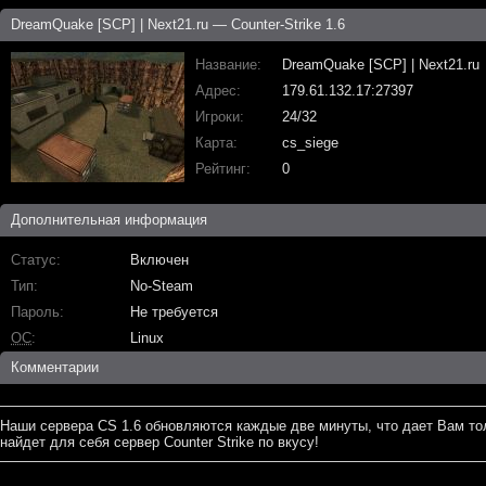
DreamQuake [SCP] | Next21.ru — Counter-Strike 1.6
Название
DreamQuake [SCP] | Next21.ru
Адрес
179.61.132.17:27397
Игроки
24/32
Карта
cs_siege
Рейтинг
0
Дополнительная информация
Статус
Включен
Тип
No-Steam
Пароль
Не требуется
ОС
Linux
Комментарии
Наши сервера CS 1.6 обновляются каждые две минуты, что дает Вам то
найдет для себя сервер Counter Strike по вкусу!