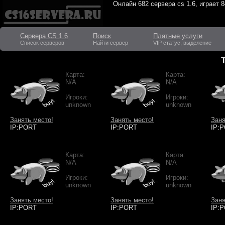
Онлайн
682 сервера cs 1.6
, играет
8
Сервера CS 1.6
Поиск
Платные услуги
Список серверов
Найти сервер
VIP статус, выделение
Карта:
Карта:
N/A
N/A
Игроки:
Игроки:
unknown
unknown
Занять место!
Занять место!
Заня
IP:PORT
IP:PORT
IP:
Карта:
Карта:
N/A
N/A
Игроки:
Игроки:
unknown
unknown
Занять место!
Занять место!
Заня
IP:PORT
IP:PORT
IP: