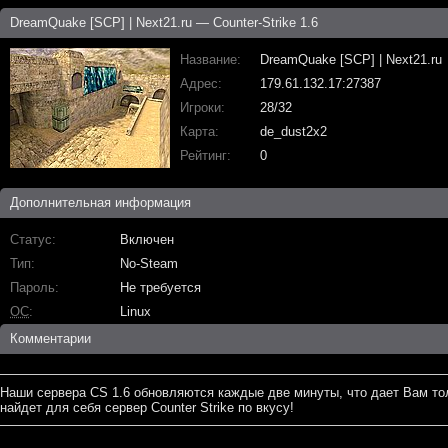
DreamQuake [SCP] | Next21.ru — Counter-Strike 1.6
Название
DreamQuake [SCP] | Next21.ru
Адрес
179.61.132.17:27387
Игроки
28/32
Карта
de_dust2x2
Рейтинг
0
Дополнительная информация
Статус
Включен
Тип
No-Steam
Пароль
Не требуется
ОС
Linux
Комментарии
Наши сервера CS 1.6 обновляются каждые две минуты, что дает Вам то
найдет для себя сервер Counter Strike по вкусу!