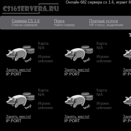
Онлайн
682 сервера cs 1.6
, играет
8
Сервера CS 1.6
Поиск
Платные услуги
Список серверов
Найти сервер
VIP статус, выделение
Карта:
Карта:
N/A
N/A
Игроки:
Игроки:
unknown
unknown
Занять место!
Занять место!
Заня
IP:PORT
IP:PORT
IP:
Карта:
Карта:
N/A
N/A
Игроки:
Игроки:
unknown
unknown
Занять место!
Занять место!
Заня
IP:PORT
IP:PORT
IP: