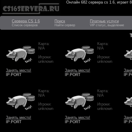
Онлайн
682 сервера cs 1.6
, играет
8
Сервера CS 1.6
Поиск
Платные услуги
Список серверов
Найти сервер
VIP статус, выделение
Карта:
Карта:
N/A
N/A
Игроки:
Игроки:
unknown
unknown
Занять место!
Занять место!
Заня
IP:PORT
IP:PORT
IP:
Карта:
Карта:
N/A
N/A
Игроки:
Игроки:
unknown
unknown
Занять место!
Занять место!
Заня
IP:PORT
IP:PORT
IP: