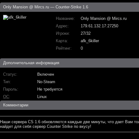
Only Mansion @ Mircs.ru — Counter-Strike 1.6
Название
Only Mansion @ Mircs.ru
Адрес
179.61.132.17:27250
Игроки
27/32
Карта
afk_6killer
Рейтинг
0
Дополнительная информация
Статус
Включен
Тип
No-Steam
Пароль
Не требуется
ОС
Linux
Комментарии
Наши сервера CS 1.6 обновляются каждые две минуты, что дает Вам то
найдет для себя сервер Counter Strike по вкусу!