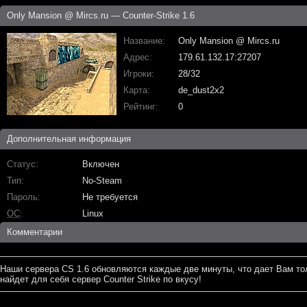
Only Mansion @ Mircs.ru — Counter-Strike 1.6
Название
Only Mansion @ Mircs.ru
Адрес
179.61.132.17:27207
Игроки
28/32
Карта
de_dust2x2
Рейтинг
0
Дополнительная информация
Статус
Включен
Тип
No-Steam
Пароль
Не требуется
ОС
Linux
Комментарии
Наши сервера CS 1.6 обновляются каждые две минуты, что дает Вам то
найдет для себя сервер Counter Strike по вкусу!