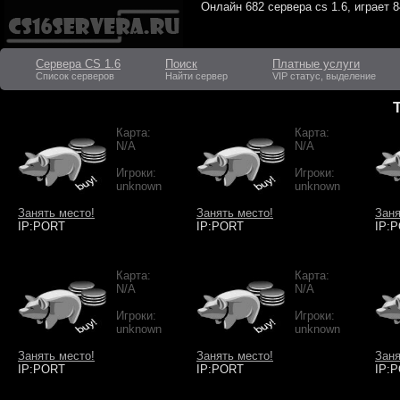
Онлайн
682 сервера cs 1.6
, играет
8
Сервера CS 1.6
Поиск
Платные услуги
Список серверов
Найти сервер
VIP статус, выделение
Карта:
Карта:
N/A
N/A
Игроки:
Игроки:
unknown
unknown
Занять место!
Занять место!
Заня
IP:PORT
IP:PORT
IP:
Карта:
Карта:
N/A
N/A
Игроки:
Игроки:
unknown
unknown
Занять место!
Занять место!
Заня
IP:PORT
IP:PORT
IP: