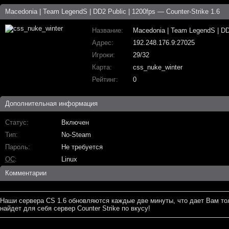
Macedonia | Team LegendS | DD2 Public | 1200fps — Counter-Strike 1.6
Название
Macedonia | Team LegendS | DD2
Адрес
192.248.176.9:27025
Игроки
29/32
Карта
css_nuke_winter
Рейтинг
0
Дополнительная информация
Статус
Включен
Тип
No-Steam
Пароль
Не требуется
ОС
Linux
Комментарии
Наши сервера CS 1.6 обновляются каждые две минуты, что дает Вам то
найдет для себя сервер Counter Strike по вкусу!