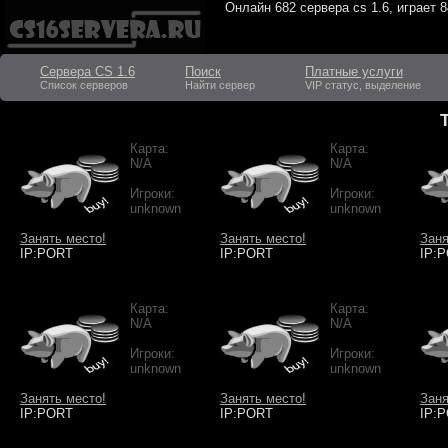
Онлайн
682 сервера cs 1.6
, играет
8
Сервера CS 1.6
Поиск
Платные услуги
Список серверов
Найти сервер
VIP статус, выделение
Карта:
Карта:
N/A
N/A
Игроки:
Игроки:
unknown
unknown
Занять место!
Занять место!
Заня
IP:PORT
IP:PORT
IP:
Карта:
Карта:
N/A
N/A
Игроки:
Игроки:
unknown
unknown
Занять место!
Занять место!
Заня
IP:PORT
IP:PORT
IP: