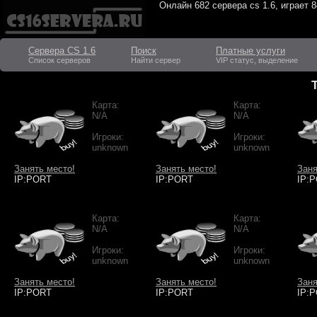
Онлайн
682 сервера cs 1.6
, играет
8
Сервера CS 1.6
Поиск
Платные услуги
Список серверов
Найти сервер
VIP статус, выделение
Карта:
Карта:
N/A
N/A
Игроки:
Игроки:
unknown
unknown
Занять место!
Занять место!
Заня
IP:PORT
IP:PORT
IP:
Карта:
Карта:
N/A
N/A
Игроки:
Игроки:
unknown
unknown
Занять место!
Занять место!
Заня
IP:PORT
IP:PORT
IP: