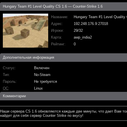
Hungary Team #1 Level Quality CS 1.6 — Counter-Strike 1.6
Название
Hungary Team #1 Level Quality
Адрес
192.248.176.9:27018
Игроки
29/32
Карта
awp_india2
Рейтинг
0
Дополнительная информация
Статус
Включен
Тип
No-Steam
Пароль
Не требуется
ОС
Linux
Комментарии
Наши сервера CS 1.6 обновляются каждые две минуты, что дает Вам то
найдет для себя сервер Counter Strike по вкусу!