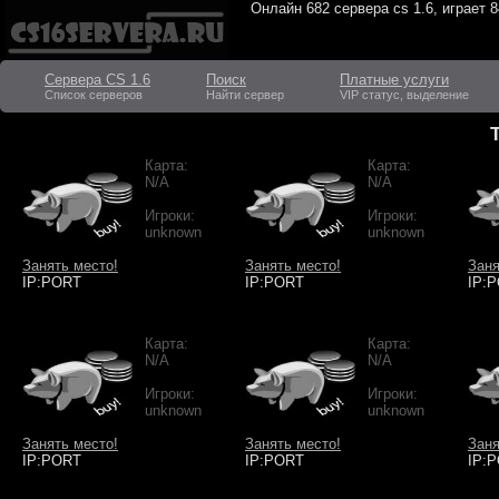
Онлайн
682 сервера cs 1.6
, играет
8
Сервера CS 1.6
Поиск
Платные услуги
Список серверов
Найти сервер
VIP статус, выделение
Карта:
Карта:
N/A
N/A
Игроки:
Игроки:
unknown
unknown
Занять место!
Занять место!
Заня
IP:PORT
IP:PORT
IP:
Карта:
Карта:
N/A
N/A
Игроки:
Игроки:
unknown
unknown
Занять место!
Занять место!
Заня
IP:PORT
IP:PORT
IP: