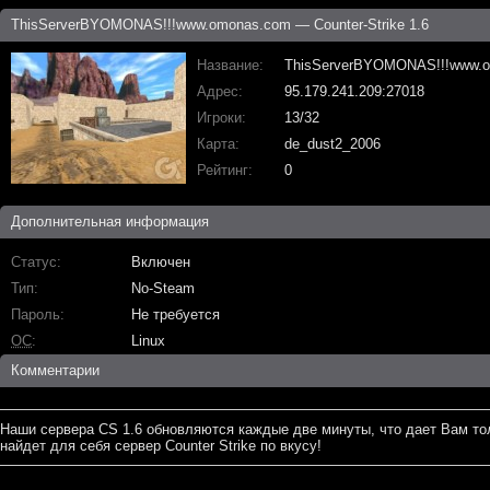
ThisServerBYOMONAS!!!
www.omonas.com — Counter-Strike 1.6
Название
ThisServerBYOMONAS!!!
www.
Адрес
95.179.241.209:27018
Игроки
13/32
Карта
de_dust2_2006
Рейтинг
0
Дополнительная информация
Статус
Включен
Тип
No-Steam
Пароль
Не требуется
ОС
Linux
Комментарии
Наши сервера CS 1.6 обновляются каждые две минуты, что дает Вам то
найдет для себя сервер Counter Strike по вкусу!