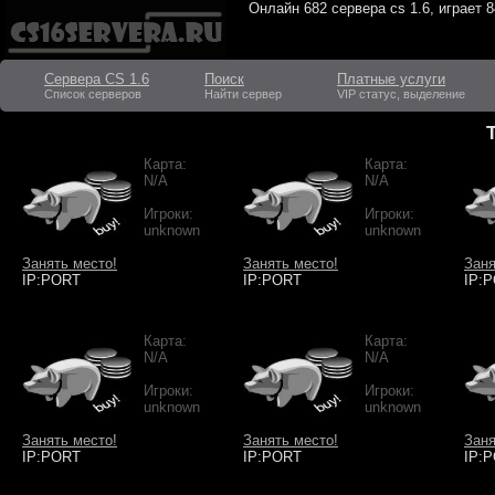
Онлайн
682 сервера cs 1.6
, играет
8
Сервера CS 1.6
Поиск
Платные услуги
Список серверов
Найти сервер
VIP статус, выделение
Карта:
Карта:
N/A
N/A
Игроки:
Игроки:
unknown
unknown
Занять место!
Занять место!
Заня
IP:PORT
IP:PORT
IP:
Карта:
Карта:
N/A
N/A
Игроки:
Игроки:
unknown
unknown
Занять место!
Занять место!
Заня
IP:PORT
IP:PORT
IP: