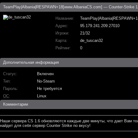
TeamPlay|Albania|RESPAWN+18[www.AlbaniaCS.com] — Counter-Strike 1
Название
TeamPlay|Albania|RESPAWN+1
Адрес
95.179.241.209:27010
Игроки
21/32
Карта
de_tuscan32
Рейтинг
0
Дополнительная информация
Статус
Включен
Тип
No-Steam
Пароль
Не требуется
ОС
Linux
Комментарии
Наши сервера CS 1.6 обновляются каждые две минуты, что дает Вам то
найдет для себя сервер Counter Strike по вкусу!