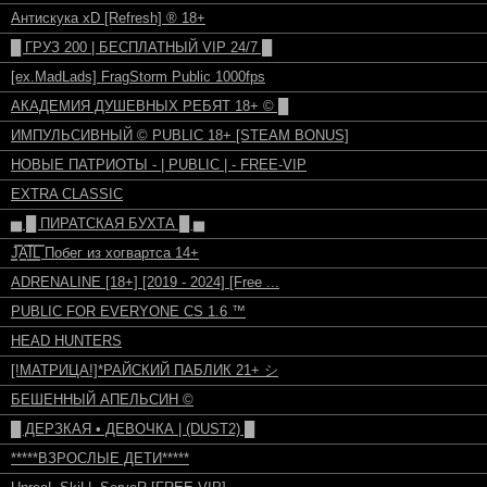
Антискука xD [Refresh] ® 18+
█ ГРУЗ 200 | БЕСПЛАТНЫЙ VIP 24/7 █
[ex.MadLads] FragStorm Public 1000fps
АКАДЕМИЯ ДУШЕВНЫХ РЕБЯТ 18+ © █
ИМПУЛЬСИВНЫЙ © PUBLIC 18+ [STEAM BONUS]
HOBЫE ПATPИOTЫ - | PUBLIC | - FREE-VIP
EXTRA CLASSIC
▅ █ ПИРАТСКАЯ БУХТА █ ▅
J͇̿A͇̿I͇̿L͇̿ Побег из хогвартса 14+
ADRENALINE [18+] [2019 - 2024] [Free ...
PUBLIC FOR EVERYONE CS 1.6 ™
HEAD HUNTERS
[!МАТРИЦА!]*РАЙСКИЙ ПАБЛИК 21+ シ
БЕШЕННЫЙ АПЕЛЬСИН ©
█ ДЕРЗКАЯ • ДЕВОЧКА | (DUST2) █
*****ВЗРОСЛЫЕ ДЕТИ*****