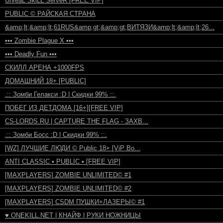
UnreaL SkiLL ServeR [FREE VIP]
PUBLIC © РАЙСКАЯ СТРАНА
&amp;lt;&amp;lt;61RUS&amp;gt;&amp;gt;ВИТЯЗИ&amp;lt;&amp;lt;26...
••• Zombie Plague X •••
••• Deadly Fun •••
СКИЛЛ АРЕНА +1000FPS
ДОМАШНИЙ 18+ [PUBLIC]
.:: Зомби Гелакси :D | Скидки 99% ::.
ПОБЕГ ИЗ ДЕТДОМА [16+][FREE VIP]
CS-LORDS.RU | CAPTURE THE FLAG - ЗАХВ...
.:: Зомби Босс :D | Скидки 99% ::.
[WZ] ЛУЧШИЕ ЛЮДИ © Publiс 18+ [ViP Bo...
ANTI CLASSIC • PUBLIC • [FREE VIP]
[MAXPLAYERS] ZOMBIE UNLIMITED© #1
[MAXPLAYERS] ZOMBIE UNLIMITED© #2
[MAXPLAYERS] CSDM ПУШКИ+ЛАЗЕРЫ© #1
♥ ONEKILL.NET | КНАЙФ | РУКИ НОЖНИЦЫ