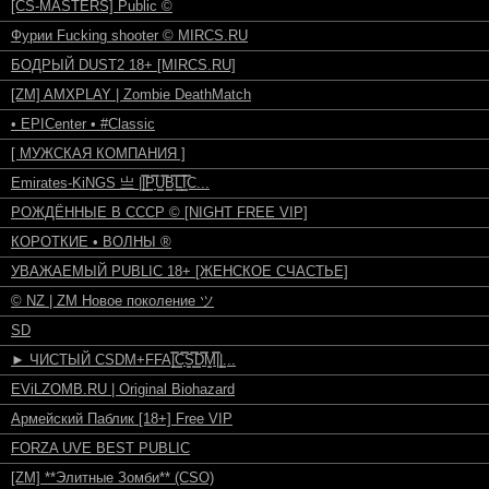
[CS-MASTERS] Public ©
Фурии Fucking shooter © MIRCS.RU
БОДРЫЙ DUST2 18+ [MIRCS.RU]
[ZM] AMXPLAY | Zombie DeathMatch
• EPICenter • #Classic
[ МУЖСКАЯ КОМПАНИЯ ]
Emirates-KiNGS 亗 ||͇̿P͇̿U͇̿B͇̿L͇̿I͇̿C...
РОЖДЁННЫЕ В СССР © [NIGHT FREE VIP]
КОРОТКИЕ • ВОЛНЫ ®
УВАЖАЕМЫЙ PUBLIC 18+ [ЖЕНСКОЕ СЧАСТЬЕ]
© NZ | ZM Новое поколение ツ
SD
► ЧИСТЫЙ CSDM+FFA|͇̿C̳̿S̳̳̿D̳̿M̳̿||͇...
EViLZOMB.RU | Original Biohazard
Армейский Паблик [18+] Free VIP
FORZA UVE BEST PUBLIC
[ZM] **Элитные Зомби** (CSO)