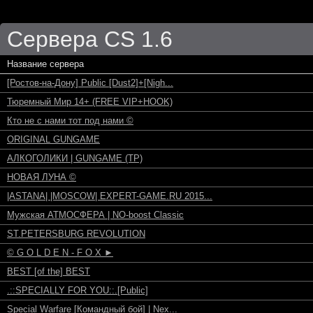
Сервера CS 1.6
Название сервера
[Ростов-на-Дону] Public [Dust2]+[Nigh...
Тюремный Мир 14+ (FREE VIP+HOOK)
Кто не с нами тот под нами ©
ORIGINAL GUNGAME
АЛКОГОЛИКИ | GUNGAME (TP)
НОВАЯ ЛУНА ©
|ASTANA| |MOSCOW| EXPERT-GAME.RU 2015...
Мужская АТМОСФЕРА | NO-boost Classic
ST.PETERSBURG REVOLUTION
© G O L D E N - F O X ►
BEST [of the] BEST
.::SPECIALLY FOR YOU::.[Public]
Special Warfare [Командный бой] | Nex...