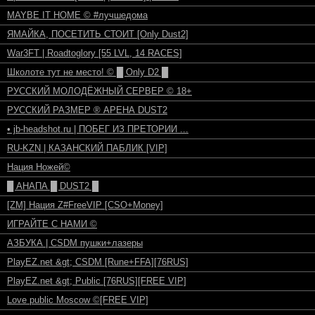
MAYBE IT HOME © #лучшедома
ЯМАЙКА, ПОСЕТИТЬ СТОИТ [Only Dust2]
War3FT | Roadtoglory [55 LVL, 14 RACES]
Школоте тут не место! © █ Only D2 █
РУССКИЙ МОЛОДЁЖНЫЙ СЕРВЕР © 18+
РУССКИЙ РАЗМЕР ® АРЕНА DUST2
• jb-headshot.ru | ПОБЕГ ИЗ ПРЕТОРИИ ...
RU-KZN | КАЗАНСКИЙ ПАБЛИК [VIP]
Нация Ножей©
█ АНАПА █ DUST2 █
[ZM] Нация Z#FreeVIP [CSO+Money]
ИГРАЙТЕ С НАМИ ©
АЗБУКА | CSDM пушки+лазеры
PlayEZ.net &gt; CSDM [Rune+FFA][76RUS]
PlayEZ.net &gt; Public [76RUS][FREE VIP]
Love public Moscow ©[FREE VIP]