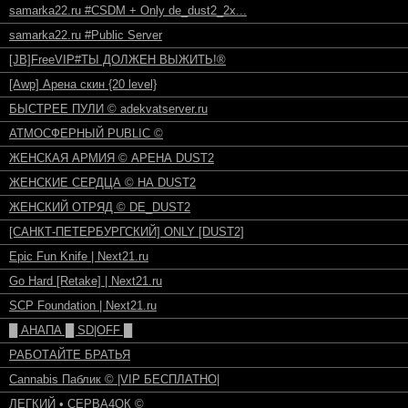
samarka22.ru #CSDM + Only de_dust2_2x...
samarka22.ru #Public Server
[JB]FreeVIP#ТЫ ДОЛЖЕН ВЫЖИТЬ!®
[Awp] Арена скин {20 level}
БЫСТРЕЕ ПУЛИ © adekvatserver.ru
АТМОСФЕРНЫЙ PUBLIC ©
ЖЕНСКАЯ АРМИЯ © АРЕНА DUST2
ЖЕНСКИЕ СЕРДЦА © НА DUST2
ЖЕНСКИЙ ОТРЯД © DE_DUST2
[САНКТ-ПЕТЕРБУРГСКИЙ] ONLY [DUST2]
Epic Fun Knife | Next21.ru
Go Hard [Retake] | Next21.ru
SCP Foundation | Next21.ru
█ АНАПА █ SD|OFF █
РАБОТАЙТЕ БРАТЬЯ
Cannabis Паблик © |VIP БЕСПЛАТНО|
ЛЕГКИЙ • СЕРВА4ОК ©