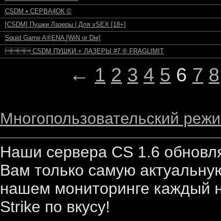
CSDM • СЕРВА4ОК ©
[CSDM] Пушки Лазеры | Для vSEX [18+]
Squid Game A®ENA [WiN or Die]
 CSDM ПУШКИ + ЛАЗЕРЫ #7 ® FRAGLIMIT
←
1
2
3
4
5
6
7
8
Многопользовательский режи
Наши сервера CS 1.6 обновл
Вам только самую актуальную
нашем мониторинге каждый н
Strike по вкусу!