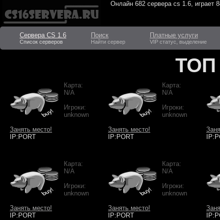
Онлайн
682 сервера cs 1.6
, играет
8
Сервера CS 1.6
Поиск
Платные услуги
Список серверов
Найти сервер
VIP статус, выделение
ТОП
Карта:
Карта:
N/A
N/A
Игроки:
Игроки:
unknown
unknown
Занять место!
Занять место!
Заня
IP:PORT
IP:PORT
IP:
Карта:
Карта:
N/A
N/A
Игроки:
Игроки:
unknown
unknown
Занять место!
Занять место!
Заня
IP:PORT
IP:PORT
IP: