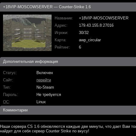
+18VIP-MOSCOWSERVER — Counter-Strike 1.6
Название
+18VIP-MOSCOWSERVER
Адрес
179.43.155.8:27016
Игроки
30/32
Карта
awp_circular
Рейтинг
6
Дополнительная информация
Статус
Включен
Сайт
перейти
Тип
No-Steam
Пароль
Не требуется
ОС
Linux
Комментарии
Наши сервера CS 1.6 обновляются каждые две минуты, что дает Вам то
найдет для себя сервер Counter Strike по вкусу!