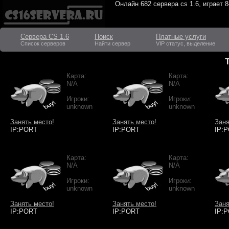
Онлайн
682 сервера cs 1.6
, играет
8
Сервера CS 1.6
Поиск
Платные услуги
Список серверов
Найти сервер
VIP статус, выделение
Карта:
Карта:
N/A
N/A
Игроки:
Игроки:
unknown
unknown
Занять место!
Занять место!
Заня
IP:PORT
IP:PORT
IP:
Карта:
Карта:
N/A
N/A
Игроки:
Игроки:
unknown
unknown
Занять место!
Занять место!
Заня
IP:PORT
IP:PORT
IP: