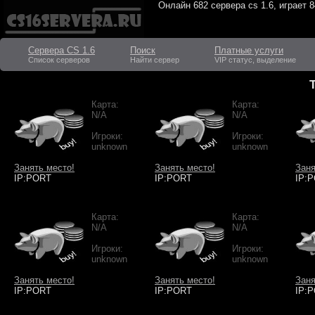
Онлайн
682 сервера cs 1.6
, играет
8
Сервера CS 1.6
Поиск
Платные услуги
Список серверов
Найти сервер
VIP статус, выделение
Карта:
Карта:
N/A
N/A
Игроки:
Игроки:
unknown
unknown
Занять место!
Занять место!
Заня
IP:PORT
IP:PORT
IP:
Карта:
Карта:
N/A
N/A
Игроки:
Игроки:
unknown
unknown
Занять место!
Занять место!
Заня
IP:PORT
IP:PORT
IP: