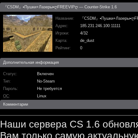
『CSDM』•Пушки+Лазеры•ღFREEVIPღ — Counter-Strike 1.6
Название
『CSDM』•Пушки+Лазеры•ღF
Адрес
185.231.246.100:11111
Игроки
4/32
Карта
de_dust
Рейтинг
0
Дополнительная информация
Статус
Включен
Тип
No-Steam
Пароль
Не требуется
ОС
Linux
Комментарии
Наши сервера CS 1.6 обновл
Вам только самую актуальную