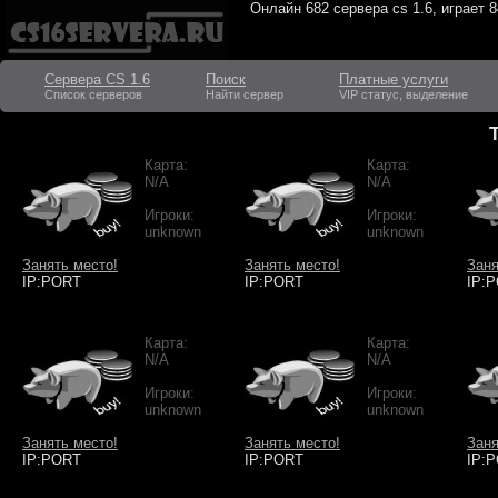
Онлайн
682 сервера cs 1.6
, играет
8
Сервера CS 1.6
Поиск
Платные услуги
Список серверов
Найти сервер
VIP статус, выделение
Карта:
Карта:
N/A
N/A
Игроки:
Игроки:
unknown
unknown
Занять место!
Занять место!
Заня
IP:PORT
IP:PORT
IP:
Карта:
Карта:
N/A
N/A
Игроки:
Игроки:
unknown
unknown
Занять место!
Занять место!
Заня
IP:PORT
IP:PORT
IP: