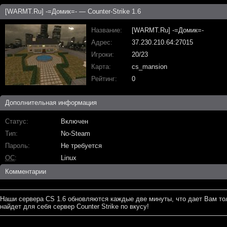
[WARMT.Ru] -=Домик=- — Counter-Strike 1.6
Название
[WARMT.Ru] -=Домик=-
Адрес
37.230.210.64:27015
Игроки
20/23
Карта
cs_mansion
Рейтинг
0
Дополнительная информация
Статус
Включен
Тип
No-Steam
Пароль
Не требуется
ОС
Linux
Комментарии
Наши сервера CS 1.6 обновляются каждые две минуты, что дает Вам то
найдет для себя сервер Counter Strike по вкусу!