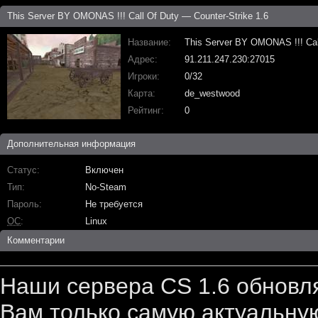
This Server BY OMONAS !!! Call Of Duty — Counter-Strike 1.6
Название
This Server BY OMONAS !!! Cal
Адрес
91.211.247.230:27015
Игроки
0/32
Карта
de_westwood
Рейтинг
0
Дополнительная информация
Статус
Включен
Тип
No-Steam
Пароль
Не требуется
ОС
Linux
Комментарии
Наши сервера CS 1.6 обновл
Вам только самую актуальную