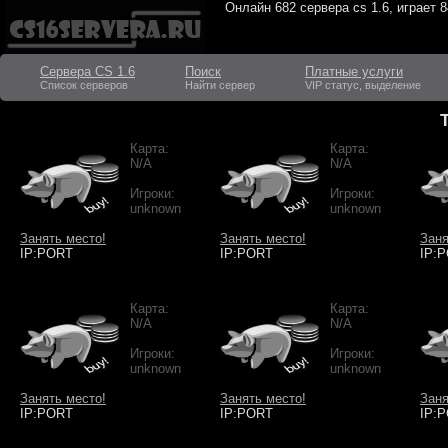
Онлайн
682 сервера cs 1.6
, играет
8
Сервера CS 1.6
Поиск
Платные услуги
Список серверов
Найти сервер
VIP статус, выделение
Карта:
Карта:
N/A
N/A
Игроки:
Игроки:
unknown
unknown
Занять место!
Занять место!
Заня
IP:PORT
IP:PORT
IP:
Карта:
Карта:
N/A
N/A
Игроки:
Игроки:
unknown
unknown
Занять место!
Занять место!
Заня
IP:PORT
IP:PORT
IP: