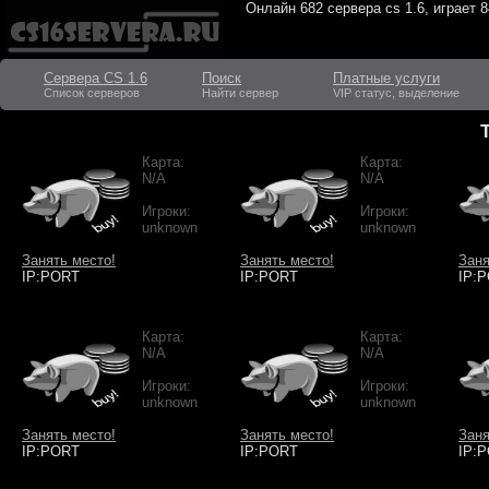
Онлайн
682 сервера cs 1.6
, играет
8
Сервера CS 1.6
Поиск
Платные услуги
Список серверов
Найти сервер
VIP статус, выделение
Карта:
Карта:
N/A
N/A
Игроки:
Игроки:
unknown
unknown
Занять место!
Занять место!
Заня
IP:PORT
IP:PORT
IP:
Карта:
Карта:
N/A
N/A
Игроки:
Игроки:
unknown
unknown
Занять место!
Занять место!
Заня
IP:PORT
IP:PORT
IP: