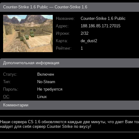
Counter-Strike 1.6 Public — Counter-Strike 1.6
Название
Counter-Strike 1.6 Public
Адрес
188.186.85.171:27015
Игроки
2/32
Карта
de_dust2
Рейтинг
1
Дополнительная информация
Статус
Включен
Тип
No-Steam
Пароль
Не требуется
ОС
Linux
Комментарии
Наши сервера CS 1.6 обновляются каждые две минуты, что дает Вам то
найдет для себя сервер Counter Strike по вкусу!