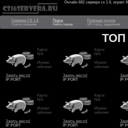
Онлайн
682 сервера cs 1.6
, играет
8
Сервера CS 1.6
Поиск
Платные услуги
Список серверов
Найти сервер
VIP статус, выделение
ТОП
Карта:
Карта:
N/A
N/A
Игроки:
Игроки:
unknown
unknown
Занять место!
Занять место!
Заня
IP:PORT
IP:PORT
IP:
Карта:
Карта:
N/A
N/A
Игроки:
Игроки:
unknown
unknown
Занять место!
Занять место!
Заня
IP:PORT
IP:PORT
IP: