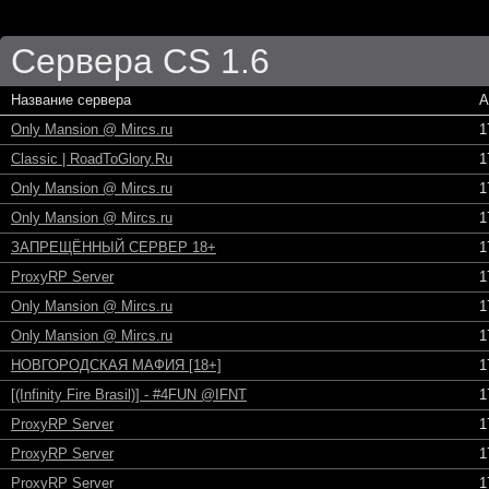
Сервера CS 1.6
Название сервера
А
Only Mansion @ Mircs.ru
1
Classic | RoadToGlory.Ru
1
Only Mansion @ Mircs.ru
1
Only Mansion @ Mircs.ru
1
ЗАПРЕЩЁННЫЙ СЕРВЕР 18+
1
ProxyRP Server
1
Only Mansion @ Mircs.ru
1
Only Mansion @ Mircs.ru
1
НОВГОРОДСКАЯ МАФИЯ [18+]
1
[(Infinity Fire Brasil)] - #4FUN @IFNT
1
ProxyRP Server
1
ProxyRP Server
1
ProxyRP Server
1