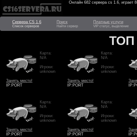
Онлайн
682 сервера cs 1.6
, играет
8
Сервера CS 1.6
Поиск
Платные услуги
Список серверов
Найти сервер
VIP статус, выделение
ТОП
Карта:
Карта:
N/A
N/A
Игроки:
Игроки:
unknown
unknown
Занять место!
Занять место!
Заня
IP:PORT
IP:PORT
IP:
Карта:
Карта:
N/A
N/A
Игроки:
Игроки:
unknown
unknown
Занять место!
Занять место!
Заня
IP:PORT
IP:PORT
IP: