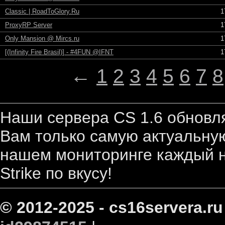
Classic | RoadToGlory.Ru
1
ProxyRP Server
1
Only Mansion @ Mircs.ru
1
[(Infinity Fire Brasil)] - #4FUN @IFNT
1
←
1
2
3
4
5
6
7
8
Наши сервера CS 1.6 обновл
Вам только самую актуальную
нашем мониторинге каждый н
Strike по вкусу!
© 2012-2025 - cs16servera.ru